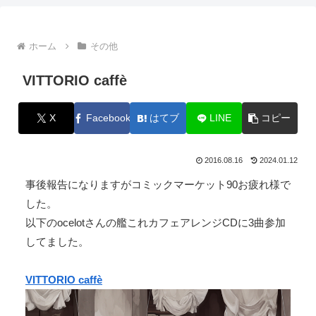
ホーム
その他
VITTORIO caffè
X
Facebook
はてブ
LINE
コピー
2016.08.16
2024.01.12
事後報告になりますがコミックマーケット90お疲れ様で
した。
以下のocelotさんの艦これカフェアレンジCDに3曲参加
してました。
VITTORIO caffè